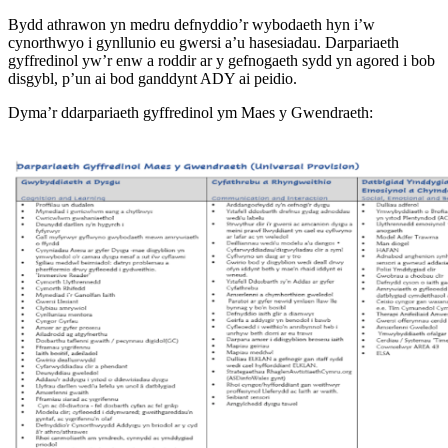
Bydd athrawon yn medru defnyddio’r wybodaeth hyn i’w
cynorthwyo i gynllunio eu gwersi a’u hasesiadau. Darpariaeth
gyffredinol yw’r enw a roddir ar y gefnogaeth sydd yn agored i bob
disgybl, p’un ai bod ganddynt ADY ai peidio.
Dyma’r ddarpariaeth gyffredinol ym Maes y Gwendraeth: