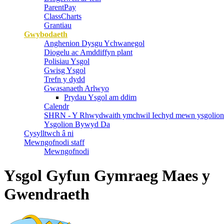
ParentPay
ClassCharts
Grantiau
Gwybodaeth
Anghenion Dysgu Ychwanegol
Diogelu ac Amddiffyn plant
Polisiau Ysgol
Gwisg Ysgol
Trefn y dydd
Gwasanaeth Arlwyo
Prydau Ysgol am ddim
Calendr
SHRN - Y Rhwydwaith ymchwil Iechyd mewn ysgolion
Ysgolion Bywyd Da
Cysylltwch â ni
Mewngofnodi staff
Mewngofnodi
Ysgol Gyfun Gymraeg Maes y
Gwendraeth