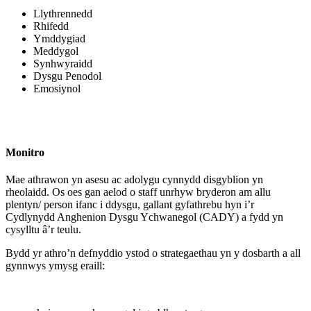
Llythrennedd
Rhifedd
Ymddygiad
Meddygol
Synhwyraidd
Dysgu Penodol
Emosiynol
Monitro
Mae athrawon yn asesu ac adolygu cynnydd disgyblion yn
rheolaidd. Os oes gan aelod o staff unrhyw bryderon am allu
plentyn/ person ifanc i ddysgu, gallant gyfathrebu hyn i’r
Cydlynydd Anghenion Dysgu Ychwanegol (CADY) a fydd yn
cysylltu â’r teulu.
Bydd yr athro’n defnyddio ystod o strategaethau yn y dosbarth a all
gynnwys ymysg eraill: