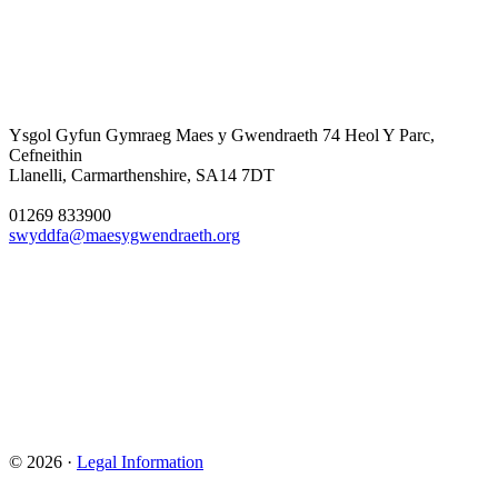
Ysgol Gyfun Gymraeg Maes y Gwendraeth
74 Heol Y Parc,
Cefneithin
Llanelli, Carmarthenshire, SA14 7DT
01269 833900
swyddfa@maesygwendraeth.org
© 2026 ·
Legal Information