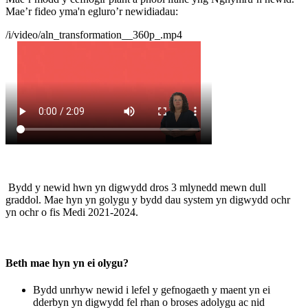
Mae’r fideo yma'n egluro’r newidiadau:
/i/video/aln_transformation__360p_.mp4
Bydd y newid hwn yn digwydd dros 3 mlynedd mewn dull
graddol. Mae hyn yn golygu y bydd dau system yn digwydd ochr
yn ochr o fis Medi 2021-2024.
Beth mae hyn yn ei olygu?
Bydd unrhyw newid i lefel y gefnogaeth y maent yn ei
dderbyn yn digwydd fel rhan o broses adolygu ac nid