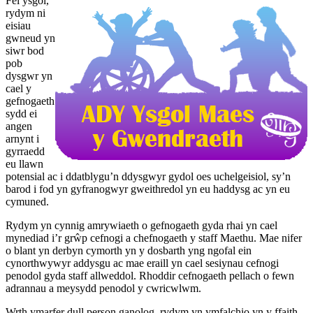
Fel ysgol,
rydym ni
eisiau
gwneud yn
siwr bod
pob
dysgwr yn
cael y
gefnogaeth
sydd ei
angen
arnynt i
gyrraedd
eu llawn
potensial ac i ddatblygu’n ddysgwyr gydol oes uchelgeisiol, sy’n
barod i fod yn gyfranogwyr gweithredol yn eu haddysg ac yn eu
cymuned.
Rydym yn cynnig amrywiaeth o gefnogaeth gyda rhai yn cael
mynediad i’r grŵp cefnogi a chefnogaeth y staff Maethu. Mae nifer
o blant yn derbyn cymorth yn y dosbarth yng ngofal ein
cynorthwywyr addysgu ac mae eraill yn cael sesiynau cefnogi
penodol gyda staff allweddol. Rhoddir cefnogaeth pellach o fewn
adrannau a meysydd penodol y cwricwlwm.
Wrth ymarfer dull person ganolog, rydym yn ymfalchio yn y ffaith