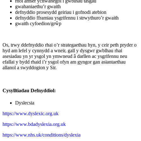
rhoi amser ychwanegol i gwblhau tasgau
gwahaniaethu’r gwaith
defnyddio prosesydd geiriau i gofnodi atebion
defnyddio fframiau ysgrifennu i strwythuro’r gwaith
gwaith cyfoedion/grŵp
Os, trwy ddefnyddio rhai o’r strategaethau hyn, y ceir peth pryder o
hyd am lefel y cynnydd a wneir, gall y dysgwr gwblhau rhai
asesiadau yn yr ysgol yn ymwneud â darllen ac ysgrifennu neu
efallai y bydd rhaid i’r ysgol ofyn am gyngor gan asiantaethau
allanol a swyddogion y Sir.
Cysylltiadau Defnyddiol:
Dyslecsia
https://www.dyslexic.org.uk
https://www.bdadyslexia.org.uk
https://www.nhs.uk/conditions/dyslexia