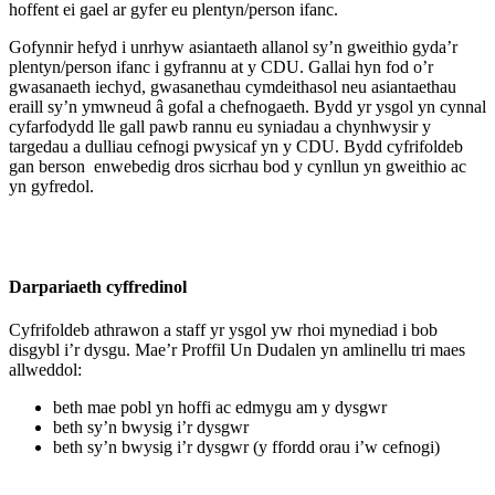
hoffent ei gael ar gyfer eu plentyn/person ifanc.
Gofynnir hefyd i unrhyw asiantaeth allanol sy’n gweithio gyda’r
plentyn/person ifanc i gyfrannu at y CDU. Gallai hyn fod o’r
gwasanaeth iechyd, gwasanethau cymdeithasol neu asiantaethau
eraill sy’n ymwneud â gofal a chefnogaeth. Bydd yr ysgol yn cynnal
cyfarfodydd lle gall pawb rannu eu syniadau a chynhwysir y
targedau a dulliau cefnogi pwysicaf yn y CDU. Bydd cyfrifoldeb
gan berson enwebedig dros sicrhau bod y cynllun yn gweithio ac
yn gyfredol.
Darpariaeth cyffredinol
Cyfrifoldeb athrawon a staff yr ysgol yw rhoi mynediad i bob
disgybl i’r dysgu. Mae’r Proffil Un Dudalen yn amlinellu tri maes
allweddol:
beth mae pobl yn hoffi ac edmygu am y dysgwr
beth sy’n bwysig i’r dysgwr
beth sy’n bwysig i’r dysgwr (y ffordd orau i’w cefnogi)