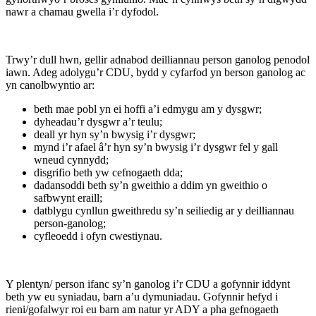
nawr a chamau gwella i’r dyfodol.
Trwy’r dull hwn, gellir adnabod deilliannau person ganolog penodol
iawn. Adeg adolygu’r CDU, bydd y cyfarfod yn berson ganolog ac
yn canolbwyntio ar:
beth mae pobl yn ei hoffi a’i edmygu am y dysgwr;
dyheadau’r dysgwr a’r teulu;
deall yr hyn sy’n bwysig i’r dysgwr;
mynd i’r afael â’r hyn sy’n bwysig i’r dysgwr fel y gall
wneud cynnydd;
disgrifio beth yw cefnogaeth dda;
dadansoddi beth sy’n gweithio a ddim yn gweithio o
safbwynt eraill;
datblygu cynllun gweithredu sy’n seiliedig ar y deilliannau
person-ganolog;
cyfleoedd i ofyn cwestiynau.
Y plentyn/ person ifanc sy’n ganolog i’r CDU a gofynnir iddynt
beth yw eu syniadau, barn a’u dymuniadau. Gofynnir hefyd i
rieni/gofalwyr roi eu barn am natur yr ADY a pha gefnogaeth