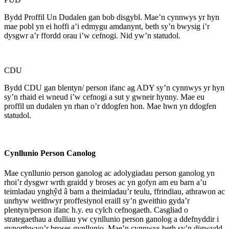
Bydd Proffil Un Dudalen gan bob disgybl. Mae’n cynnwys yr hyn
mae pobl yn ei hoffi a’i edmygu amdanynt, beth sy’n bwysig i’r
dysgwr a’r ffordd orau i’w cefnogi. Nid yw’n statudol.
CDU
Bydd CDU gan blentyn/ person ifanc ag ADY sy’n cynnwys yr hyn
sy’n rhaid ei wneud i’w cefnogi a sut y gwneir hynny. Mae eu
proffil un dudalen yn rhan o’r ddogfen hon. Mae hwn yn ddogfen
statudol.
Cynllunio Person Canolog
Mae cynllunio person ganolog ac adolygiadau person ganolog yn
rhoi’r dysgwr wrth graidd y broses ac yn gofyn am eu barn a’u
teimladau ynghŷd â barn a theimladau’r teulu, ffrindiau, athrawon ac
unrhyw weithwyr proffesiynol eraill sy’n gweithio gyda’r
plentyn/person ifanc h.y. eu cylch cefnogaeth. Casgliad o
strategaethau a dulliau yw cynllunio person ganolog a ddefnyddir i
gynorthwyo’r broses gynllunio. Mae’n cynnwys beth sy’n digwydd