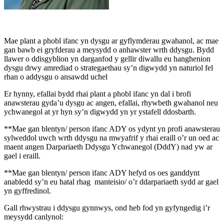
Mae plant a phobl ifanc yn dysgu ar gyflymderau gwahanol, ac mae
gan bawb ei gryfderau a meysydd o anhawster wrth ddysgu. Bydd
llawer o ddisgyblion yn darganfod y gellir diwallu eu hanghenion
dysgu drwy amrediad o strategaethau sy’n digwydd yn naturiol fel
rhan o addysgu o ansawdd uchel
Er hynny, efallai bydd rhai plant a phobl ifanc yn dal i brofi
anawsterau gyda’u dysgu ac angen, efallai, rhywbeth gwahanol neu
ychwanegol at yr hyn sy’n digwydd yn yr ystafell ddosbarth.
**Mae gan blentyn/ person ifanc ADY os ydynt yn profi anawsterau
sylweddol uwch wrth ddysgu na mwyafrif y rhai eraill o’r un oed ac
maent angen Darpariaeth Ddysgu Ychwanegol (DddY) nad yw ar
gael i eraill.
**Mae gan blentyn/ person ifanc ADY hefyd os oes ganddynt
anabledd sy’n eu hatal rhag manteisio/ o’r ddarpariaeth sydd ar gael
yn gyffredinol.
Gall rhwystrau i ddysgu gynnwys, ond heb fod yn gyfyngedig i’r
meysydd canlynol: