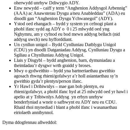
oherwydd unrhyw Ddiwygio ADY.
Enw newydd – caiff y term “Anghenion Addysgol Arbennig”
(AAA) ac Anawsterau Dysgu a/neu Anableddau” (ADA) eu
disodli gan “Anghenion Dysgu Ychwanegol” (ADY).
Ystod oed ehangach – bydd y system yn cefnogi plant a
phobl ifanc sydd ag ADY o 0 i 25 mlwydd oed yng
Nghymru, am y cyfnod eu bod mewn addysg bellach (nid
addysg uwch) neu hyfforddiant.
Un cynllun unigol – Bydd Cynlluniau Datblygu Unigol
(CDU) yn disodli Datganiadau Addysg, Cynlluniau Dysgu a
Sgiliau a Chynlluniau Addysg Unigol.
Llais y Disgybl – bydd anghenion, barn, dymuniadau a
theimladau’r dysgwr wrth graidd y broses.
Mwy o gydweithio – bydd yna bartneriaethau gweithio
agosach rhwng rhieni/gofalwyr a’r holl asiantaethau sy’n
gweithio gyda’r plentyn/person ifanc.
Yr Hawl i Dribiwnlys – mae gan bob plentyn, eu
rhieni/gofalwyr, a phobl ifanc hyd at 25 mlwydd oed yr hawl i
apelio at y Tribiwnlys Addysg yn erbyn unrhyw
benderfyniad a wneir o safbwynt eu ADY neu eu CDU.
Rhaid rhoi mynediad i blant a phobl ifanc i wasanaethau
eiriolaeth annibynnol.
Dyma ddogfennau allweddol: