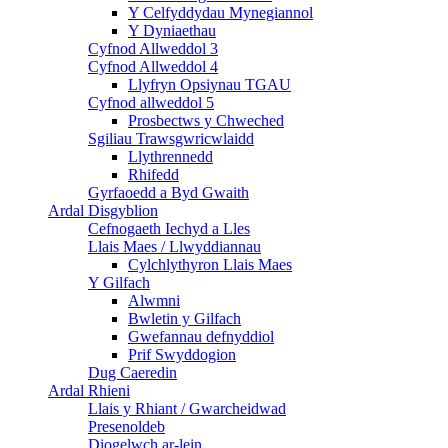
Y Celfyddydau Mynegiannol
Y Dyniaethau
Cyfnod Allweddol 3
Cyfnod Allweddol 4
Llyfryn Opsiynau TGAU
Cyfnod allweddol 5
Prosbectws y Chweched
Sgiliau Trawsgwricwlaidd
Llythrennedd
Rhifedd
Gyrfaoedd a Byd Gwaith
Ardal Disgyblion
Cefnogaeth Iechyd a Lles
Llais Maes / Llwyddiannau
Cylchlythyron Llais Maes
Y Gilfach
Alwmni
Bwletin y Gilfach
Gwefannau defnyddiol
Prif Swyddogion
Dug Caeredin
Ardal Rhieni
Llais y Rhiant / Gwarcheidwad
Presenoldeb
Diogelwch ar-lein