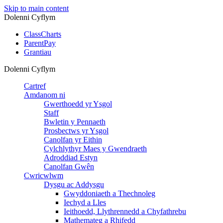
Skip to main content
Dolenni Cyflym
ClassCharts
ParentPay
Grantiau
Dolenni Cyflym
Cartref
Amdanom ni
Gwerthoedd yr Ysgol
Staff
Bwletin y Pennaeth
Prosbectws yr Ysgol
Canolfan yr Eithin
Cylchlythyr Maes y Gwendraeth
Adroddiad Estyn
Canolfan Gwên
Cwricwlwm
Dysgu ac Addysgu
Gwyddoniaeth a Thechnoleg
Iechyd a Lles
Ieithoedd, Llythrennedd a Chyfathrebu
Mathemateg a Rhifedd