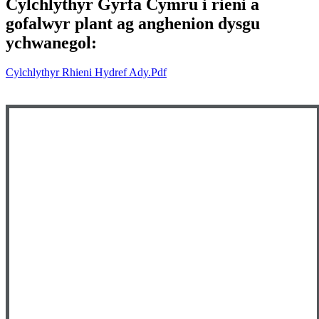
Cylchlythyr Gyrfa Cymru i rieni a
gofalwyr plant ag anghenion dysgu
ychwanegol:
Cylchlythyr Rhieni Hydref Ady.pdf