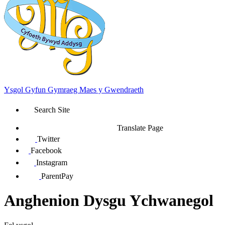
Ysgol Gyfun Gymraeg Maes y Gwendraeth
Search Site
Translate Page
Twitter
Facebook
Instagram
ParentPay
Anghenion Dysgu Ychwanegol