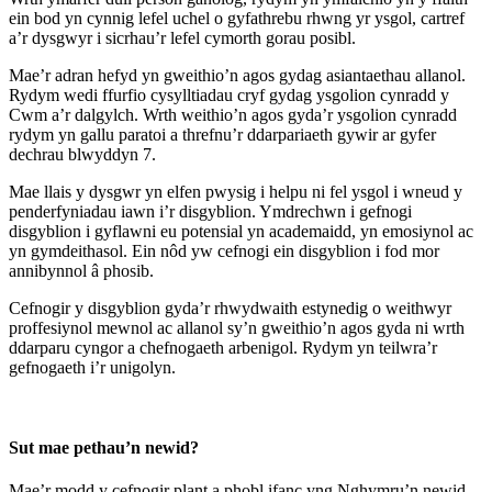
ein bod yn cynnig lefel uchel o gyfathrebu rhwng yr ysgol, cartref
a’r dysgwyr i sicrhau’r lefel cymorth gorau posibl.
Mae’r adran hefyd yn gweithio’n agos gydag asiantaethau allanol.
Rydym wedi ffurfio cysylltiadau cryf gydag ysgolion cynradd y
Cwm a’r dalgylch. Wrth weithio’n agos gyda’r ysgolion cynradd
rydym yn gallu paratoi a threfnu’r ddarpariaeth gywir ar gyfer
dechrau blwyddyn 7.
Mae llais y dysgwr yn elfen pwysig i helpu ni fel ysgol i wneud y
penderfyniadau iawn i’r disgyblion. Ymdrechwn i gefnogi
disgyblion i gyflawni eu potensial yn academaidd, yn emosiynol ac
yn gymdeithasol. Ein nôd yw cefnogi ein disgyblion i fod mor
annibynnol â phosib.
Cefnogir y disgyblion gyda’r rhwydwaith estynedig o weithwyr
proffesiynol mewnol ac allanol sy’n gweithio’n agos gyda ni wrth
ddarparu cyngor a chefnogaeth arbenigol. Rydym yn teilwra’r
gefnogaeth i’r unigolyn.
Sut mae pethau’n newid?
Mae’r modd y cefnogir plant a phobl ifanc yng Nghymru’n newid.