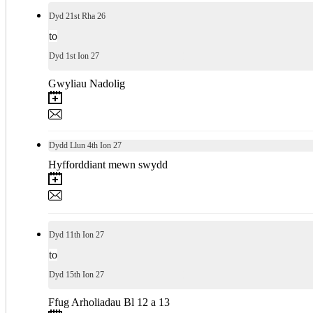
Dyd
21st
Rha 26
to
Dyd
1st
Ion 27
Gwyliau Nadolig
Dydd Llun
4th
Ion 27
Hyfforddiant mewn swydd
Dyd
11th
Ion 27
to
Dyd
15th
Ion 27
Ffug Arholiadau Bl 12 a 13