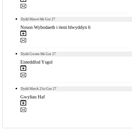
Dydd Mawrt
6th
Gor 27
Noson Wybodaeth i rieni blwyddyn 6
Dydd Gwene
9th
Gor 27
Eisteddfod Ysgol
Dydd Merch
21st
Gor 27
Gwyliau Haf