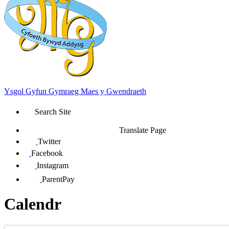
Ysgol Gyfun Gymraeg Maes y Gwendraeth
Search Site
Translate Page
Twitter
Facebook
Instagram
ParentPay
Calendr