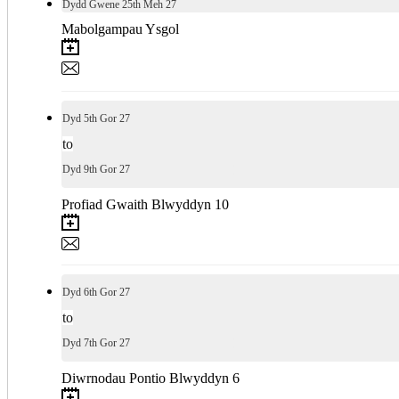
Dydd Gwene
25th
Meh 27
Mabolgampau Ysgol
Dyd
5th
Gor 27
to
Dyd
9th
Gor 27
Profiad Gwaith Blwyddyn 10
Dyd
6th
Gor 27
to
Dyd
7th
Gor 27
Diwrnodau Pontio Blwyddyn 6