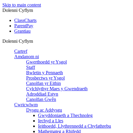
Skip to main content
Dolenni Cyflym
ClassCharts
ParentPay
Grantiau
Dolenni Cyflym
Cartref
Amdanom ni
Gwerthoedd yr Ysgol
Staff
Bwletin y Pennaeth
Prosbectws yr Ysgol
Canolfan yr Eithin
Cylchlythyr Maes y Gwendraeth
Adroddiad Estyn
Canolfan Gwên
Cwricwlwm
Dysgu ac Addysgu
Gwyddoniaeth a Thechnoleg
Iechyd a Lles
Ieithoedd, Llythrennedd a Chyfathrebu
Mathemateg a Rhifedd