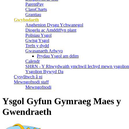
ParentPay
ClassCharts
Grantiau
Gwybodaeth
Anghenion Dysgu Ychwanegol
Diogelu ac Amddiffyn plant
Polisiau Ysgol
Gwisg Ysgol
Trefn y dydd
Gwasanaeth Arlwyo
Prydau Ysgol am ddim
Calendr
SHRN - Y Rhwydwaith ymchwil Iechyd mewn ysgolion
Ysgolion Bywyd Da
Cysylltwch â ni
Mewngofnodi staff
Mewngofnodi
Ysgol Gyfun Gymraeg Maes y
Gwendraeth