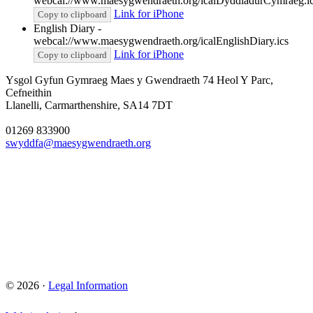
webcal://www.maesygwendraeth.org/icalDyddiadurCymraeg.i
Link for iPhone
Copy to clipboard
English Diary -
webcal://www.maesygwendraeth.org/icalEnglishDiary.ics
Link for iPhone
Copy to clipboard
Ysgol Gyfun Gymraeg Maes y Gwendraeth
74 Heol Y Parc,
Cefneithin
Llanelli, Carmarthenshire, SA14 7DT
01269 833900
swyddfa@maesygwendraeth.org
© 2026 ·
Legal Information