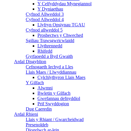
Y Celfyddydau Mynegiannol
Y Dyniaethau
Cyfnod Allweddol 3
Cyfnod Allweddol 4
Llyfryn Opsiynau TGAU
Cyfnod allweddol 5
Prosbectws y Chweched
Sgiliau Trawsgwricwlaidd
Llythrennedd
Rhifedd
Gyrfaoedd a Byd Gwaith
Ardal Disgyblion
Cefnogaeth Iechyd a Lles
Llais Maes / Llwyddiannau
Cylchlythyron Llais Maes
Y Gilfach
Alwmni
Bwletin y Gilfach
Gwefannau defnyddiol
Prif Swyddogion
Dug Caeredin
Ardal Rhieni
Llais y Rhiant / Gwarcheidwad
Presenoldeb
Diogelwch ar-lein