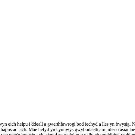
n eich helpu i ddeall a gwerthfawrogi bod iechyd a lles yn bwysig. N
hapus ac iach. Mae hefyd yn cynnwys gwybodaeth am nifer o asiantaeth
na mae'n bwysig i chi siarad ag oedolyn y gallwch ymddiried ynddynt