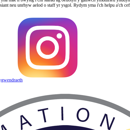
iant neu unrhyw aelod o staff yr ysgol. Rydym yma i'ch helpu a'ch ce
ygwendraeth