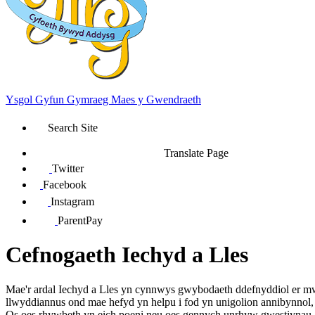
Ysgol Gyfun Gymraeg Maes y Gwendraeth
Search Site
Translate Page
Twitter
Facebook
Instagram
ParentPay
Cefnogaeth Iechyd a Lles
Mae'r ardal Iechyd a Lles yn cynnwys gwybodaeth ddefnyddiol er mwy
llwyddiannus ond mae hefyd yn helpu i fod yn unigolion annibynnol, 
Os oes rhywbeth yn eich poeni neu oes gennych unrhyw gwestiynau, y