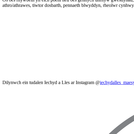
athro/athrawes, tiwtor dosbarth, pennaeth blwyddyn, rheolwr cynhwys
Dilynwch ein tudalen Iechyd a Lles ar Instagram
@
iechydalles_maes