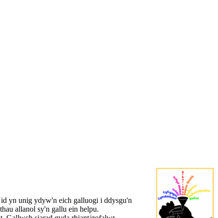
id yn unig ydyw'n eich galluogi i ddysgu'n
au allanol sy'n gallu ein helpu.
. Gallwch siarad gyda rhiant/gofalwr,