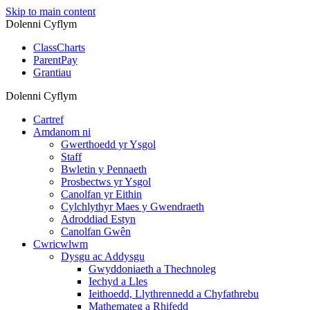
Skip to main content
Dolenni Cyflym
ClassCharts
ParentPay
Grantiau
Dolenni Cyflym
Cartref
Amdanom ni
Gwerthoedd yr Ysgol
Staff
Bwletin y Pennaeth
Prosbectws yr Ysgol
Canolfan yr Eithin
Cylchlythyr Maes y Gwendraeth
Adroddiad Estyn
Canolfan Gwên
Cwricwlwm
Dysgu ac Addysgu
Gwyddoniaeth a Thechnoleg
Iechyd a Lles
Ieithoedd, Llythrennedd a Chyfathrebu
Mathemateg a Rhifedd