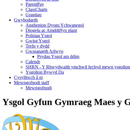
ParentPay
ClassCharts
Grantiau
Gwybodaeth
Anghenion Dysgu Ychwanegol
Diogelu ac Amddiffyn plant
Polisiau Ysgol
Gwisg Ysgol
Trefn y dydd
Gwasanaeth Arlwyo
Prydau Ysgol am ddim
Calendr
SHRN - Y Rhwydwaith ymchwil Iechyd mewn ysgolion
Ysgolion Bywyd Da
Cysylltwch â ni
Mewngofnodi staff
Mewngofnodi
Ysgol Gyfun Gymraeg Maes y 