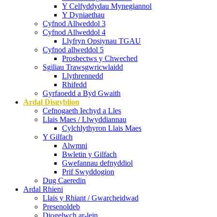
Y Celfyddydau Mynegiannol
Y Dyniaethau
Cyfnod Allweddol 3
Cyfnod Allweddol 4
Llyfryn Opsiynau TGAU
Cyfnod allweddol 5
Prosbectws y Chweched
Sgiliau Trawsgwricwlaidd
Llythrennedd
Rhifedd
Gyrfaoedd a Byd Gwaith
Ardal Disgyblion
Cefnogaeth Iechyd a Lles
Llais Maes / Llwyddiannau
Cylchlythyron Llais Maes
Y Gilfach
Alwmni
Bwletin y Gilfach
Gwefannau defnyddiol
Prif Swyddogion
Dug Caeredin
Ardal Rhieni
Llais y Rhiant / Gwarcheidwad
Presenoldeb
Diogelwch ar-lein