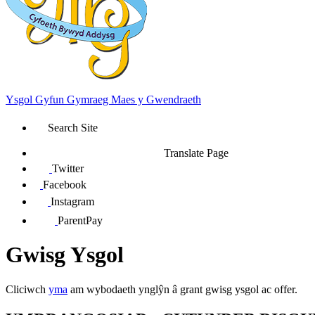
Ysgol Gyfun Gymraeg Maes y Gwendraeth
Search Site
Translate Page
Twitter
Facebook
Instagram
ParentPay
Gwisg Ysgol
Cliciwch
yma
am wybodaeth ynglŷn â grant gwisg ysgol ac offer.