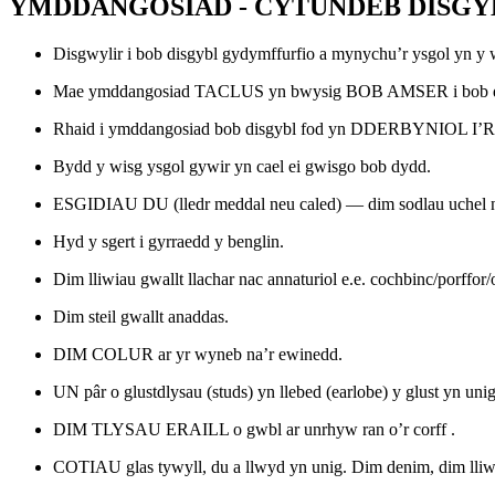
YMDDANGOSIAD - CYTUNDEB DISGY
Disgwylir i bob disgybl gydymffurfio a mynychu’r ysgol yn y 
Mae ymddangosiad TACLUS yn bwysig BOB AMSER i bob d
Rhaid i ymddangosiad bob disgybl fod yn DDERBYNIOL
Bydd y wisg ysgol gywir yn cael ei gwisgo bob dydd.
ESGIDIAU DU (lledr meddal neu caled) — dim sodlau uchel na
Hyd y sgert i gyrraedd y benglin.
Dim lliwiau gwallt llachar nac annaturiol e.e. cochbinc/porffor/
Dim steil gwallt anaddas.
DIM COLUR ar yr wyneb na’r ewinedd.
UN pâr o glustdlysau (studs) yn llebed (earlobe) y glust yn un
DIM TLYSAU ERAILL o gwbl ar unrhyw ran o’r corff .
COTIAU glas tywyll, du a llwyd yn unig. Dim denim, dim lliwi