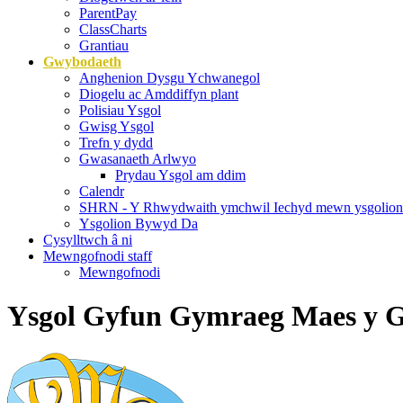
ParentPay
ClassCharts
Grantiau
Gwybodaeth
Anghenion Dysgu Ychwanegol
Diogelu ac Amddiffyn plant
Polisiau Ysgol
Gwisg Ysgol
Trefn y dydd
Gwasanaeth Arlwyo
Prydau Ysgol am ddim
Calendr
SHRN - Y Rhwydwaith ymchwil Iechyd mewn ysgolion
Ysgolion Bywyd Da
Cysylltwch â ni
Mewngofnodi staff
Mewngofnodi
Ysgol Gyfun Gymraeg Maes y 