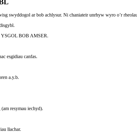
BL
wisg swyddogol ar bob achlysur. Ni chaniateir unrhyw wyro o’r rheola
isgybl.
 I’R YSGOL BOB AMSER.
c esgidiau canfas.
oren a.y.b.
ig (am resymau iechyd).
au llachar.