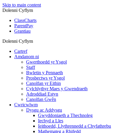
Skip to main content
Dolenni Cyflym
ClassCharts
ParentPay
Grantiau
Dolenni Cyflym
Cartref
Amdanom ni
Gwerthoedd yr Ysgol
Staff
Bwletin y Pennaeth
Prosbectws yr Ysgol
Canolfan yr Eithin
Cylchlythyr Maes y Gwendraeth
Adroddiad Estyn
Canolfan Gwên
Cwricwlwm
Dysgu ac Addysgu
Gwyddoniaeth a Thechnoleg
Iechyd a Lles
Ieithoedd, Llythrennedd a Chyfathrebu
Mathemateg a Rhifedd