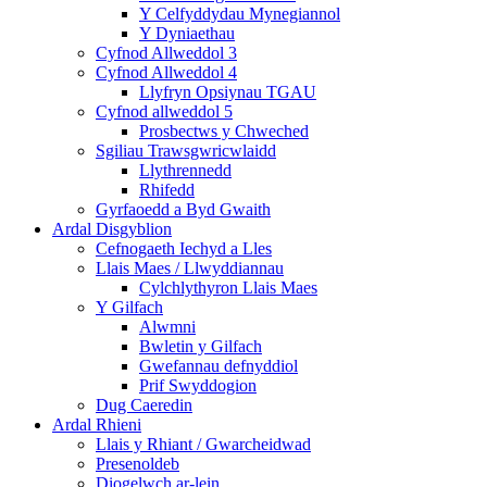
Y Celfyddydau Mynegiannol
Y Dyniaethau
Cyfnod Allweddol 3
Cyfnod Allweddol 4
Llyfryn Opsiynau TGAU
Cyfnod allweddol 5
Prosbectws y Chweched
Sgiliau Trawsgwricwlaidd
Llythrennedd
Rhifedd
Gyrfaoedd a Byd Gwaith
Ardal Disgyblion
Cefnogaeth Iechyd a Lles
Llais Maes / Llwyddiannau
Cylchlythyron Llais Maes
Y Gilfach
Alwmni
Bwletin y Gilfach
Gwefannau defnyddiol
Prif Swyddogion
Dug Caeredin
Ardal Rhieni
Llais y Rhiant / Gwarcheidwad
Presenoldeb
Diogelwch ar-lein