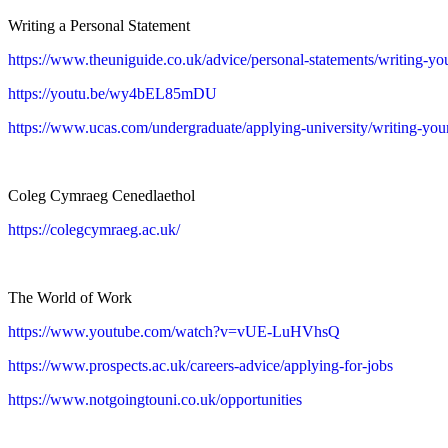
Writing a Personal Statement
https://www.theuniguide.co.uk/advice/personal-statements/writing-yo
https://youtu.be/wy4bEL85mDU
https://www.ucas.com/undergraduate/applying-university/writing-you
Coleg Cymraeg Cenedlaethol
https://colegcymraeg.ac.uk/
The World of Work
https://www.youtube.com/watch?v=vUE-LuHVhsQ
https://www.prospects.ac.uk/careers-advice/applying-for-jobs
https://www.notgoingtouni.co.uk/opportunities