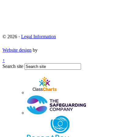
© 2026 ·
Legal Information
Website design
by
↑
Search site