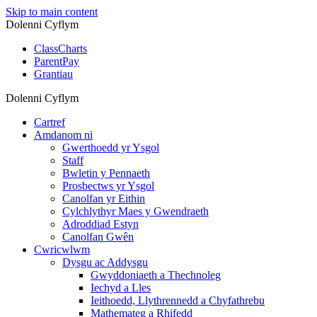
Skip to main content
Dolenni Cyflym
ClassCharts
ParentPay
Grantiau
Dolenni Cyflym
Cartref
Amdanom ni
Gwerthoedd yr Ysgol
Staff
Bwletin y Pennaeth
Prosbectws yr Ysgol
Canolfan yr Eithin
Cylchlythyr Maes y Gwendraeth
Adroddiad Estyn
Canolfan Gwên
Cwricwlwm
Dysgu ac Addysgu
Gwyddoniaeth a Thechnoleg
Iechyd a Lles
Ieithoedd, Llythrennedd a Chyfathrebu
Mathemateg a Rhifedd