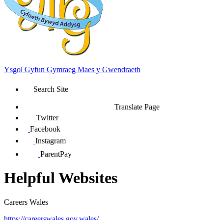
Ysgol Gyfun Gymraeg Maes y Gwendraeth
Search Site
Translate Page
Twitter
Facebook
Instagram
ParentPay
Helpful Websites
Careers Wales
https://careerswales.gov.wales/