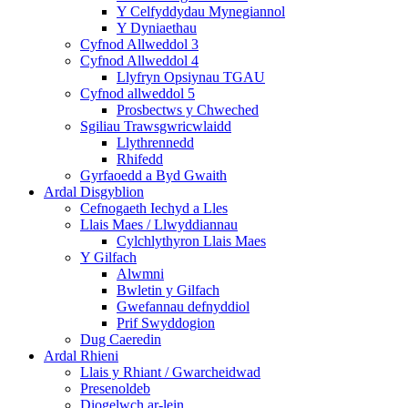
Y Celfyddydau Mynegiannol
Y Dyniaethau
Cyfnod Allweddol 3
Cyfnod Allweddol 4
Llyfryn Opsiynau TGAU
Cyfnod allweddol 5
Prosbectws y Chweched
Sgiliau Trawsgwricwlaidd
Llythrennedd
Rhifedd
Gyrfaoedd a Byd Gwaith
Ardal Disgyblion
Cefnogaeth Iechyd a Lles
Llais Maes / Llwyddiannau
Cylchlythyron Llais Maes
Y Gilfach
Alwmni
Bwletin y Gilfach
Gwefannau defnyddiol
Prif Swyddogion
Dug Caeredin
Ardal Rhieni
Llais y Rhiant / Gwarcheidwad
Presenoldeb
Diogelwch ar-lein