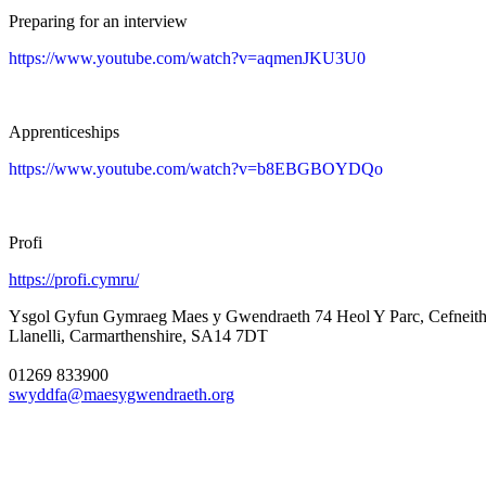
Preparing for an interview
https://www.youtube.com/watch?v=aqmenJKU3U0
Apprenticeships
https://www.youtube.com/watch?v=b8EBGBOYDQo
Profi
https://profi.cymru/
Ysgol Gyfun Gymraeg Maes y Gwendraeth
74 Heol Y Parc, Cefneith
Llanelli, Carmarthenshire, SA14 7DT
01269 833900
swyddfa@maesygwendraeth.org