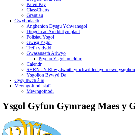
ParentPay
ClassCharts
Grantiau
Gwybodaeth
Anghenion Dysgu Ychwanegol
Diogelu ac Amddiffyn plant
Polisiau Ysgol
Gwisg Ysgol
Trefn y dydd
Gwasanaeth Arlwyo
Prydau Ysgol am ddim
Calendr
SHRN - Y Rhwydwaith ymchwil Iechyd mewn ysgolion
Ysgolion Bywyd Da
Cysylltwch â ni
Mewngofnodi staff
Mewngofnodi
Ysgol Gyfun Gymraeg Maes y 