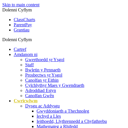
Skip to main content
Dolenni Cyflym
ClassCharts
ParentPay
Grantiau
Dolenni Cyflym
Cartref
Amdanom ni
Gwerthoedd yr Ysgol
Staff
Bwletin y Pennaeth
Prosbectws yr Ysgol
Canolfan yr Eithin
Cylchlythyr Maes y Gwendraeth
Adroddiad Estyn
Canolfan Gwên
Cwricwlwm
Dysgu ac Addysgu
Gwyddoniaeth a Thechnoleg
Iechyd a Lles
Ieithoedd, Llythrennedd a Chyfathrebu
Mathemateg a Rhifedd