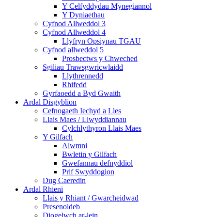
Y Celfyddydau Mynegiannol
Y Dyniaethau
Cyfnod Allweddol 3
Cyfnod Allweddol 4
Llyfryn Opsiynau TGAU
Cyfnod allweddol 5
Prosbectws y Chweched
Sgiliau Trawsgwricwlaidd
Llythrennedd
Rhifedd
Gyrfaoedd a Byd Gwaith
Ardal Disgyblion
Cefnogaeth Iechyd a Lles
Llais Maes / Llwyddiannau
Cylchlythyron Llais Maes
Y Gilfach
Alwmni
Bwletin y Gilfach
Gwefannau defnyddiol
Prif Swyddogion
Dug Caeredin
Ardal Rhieni
Llais y Rhiant / Gwarcheidwad
Presenoldeb
Diogelwch ar-lein