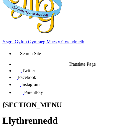
Ysgol Gyfun Gymraeg Maes y Gwendraeth
Search Site
Translate Page
Twitter
Facebook
Instagram
ParentPay
{SECTION_MENU
Llythrennedd