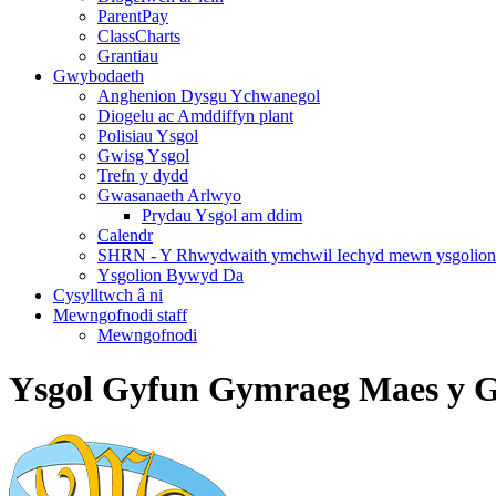
ParentPay
ClassCharts
Grantiau
Gwybodaeth
Anghenion Dysgu Ychwanegol
Diogelu ac Amddiffyn plant
Polisiau Ysgol
Gwisg Ysgol
Trefn y dydd
Gwasanaeth Arlwyo
Prydau Ysgol am ddim
Calendr
SHRN - Y Rhwydwaith ymchwil Iechyd mewn ysgolion
Ysgolion Bywyd Da
Cysylltwch â ni
Mewngofnodi staff
Mewngofnodi
Ysgol Gyfun Gymraeg Maes y 