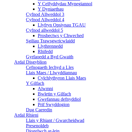
Y Celfyddydau Mynegiannol
Y Dyniaethau
Cyfnod Allweddol 3
Cyfnod Allweddol 4
Llyfryn Opsiynau TGAU
Cyfnod allweddol 5
Prosbectws y Chweched
Sgiliau Trawsgwricwlaidd
Llythrennedd
Rhifedd
Gyrfaoedd a Byd Gwaith
Ardal Disgyblion
Cefnogaeth Iechyd a Lles
Llais Maes / Llwyddiannau
Cylchlythyron Llais Maes
Y Gilfach
Alwmni
Bwletin y Gilfach
Gwefannau defnyddiol
Prif Swyddogion
Dug Caeredin
Ardal Rhieni
Llais y Rhiant / Gwarcheidwad
Presenoldeb
Diogelwch ar-lein