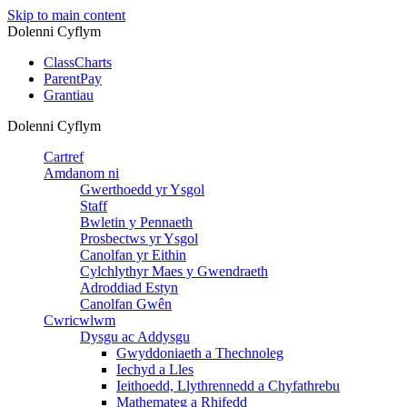
Skip to main content
Dolenni Cyflym
ClassCharts
ParentPay
Grantiau
Dolenni Cyflym
Cartref
Amdanom ni
Gwerthoedd yr Ysgol
Staff
Bwletin y Pennaeth
Prosbectws yr Ysgol
Canolfan yr Eithin
Cylchlythyr Maes y Gwendraeth
Adroddiad Estyn
Canolfan Gwên
Cwricwlwm
Dysgu ac Addysgu
Gwyddoniaeth a Thechnoleg
Iechyd a Lles
Ieithoedd, Llythrennedd a Chyfathrebu
Mathemateg a Rhifedd