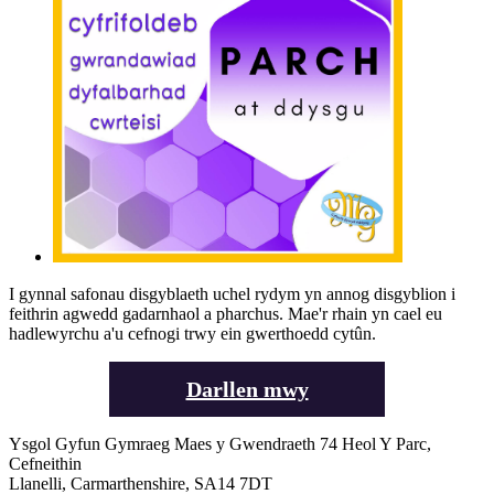
I gynnal safonau disgyblaeth uchel rydym yn annog disgyblion i
feithrin agwedd gadarnhaol a pharchus. Mae'r rhain yn cael eu
hadlewyrchu a'u cefnogi trwy ein gwerthoedd cytûn.
Darllen mwy
Ysgol Gyfun Gymraeg Maes y Gwendraeth
74 Heol Y Parc,
Cefneithin
Llanelli, Carmarthenshire, SA14 7DT