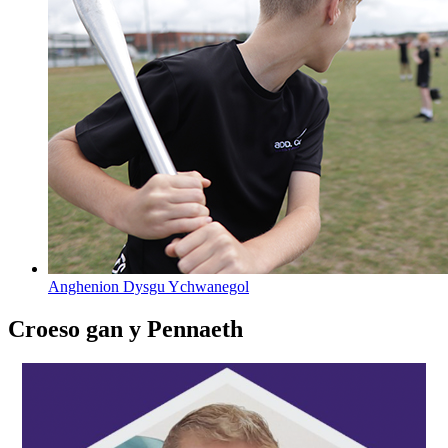
Anghenion Dysgu Ychwanegol
Croeso
gan y Pennaeth