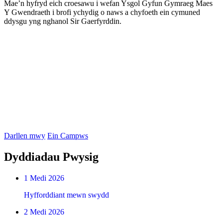
Mae’n hyfryd eich croesawu i wefan
Ysgol Gyfun Gymraeg Maes
Y Gwendraeth
i brofi ychydig o naws a chyfoeth ein cymuned
ddysgu yng nghanol Sir Gaerfyrddin.
Mae Ysgol Gyfun Gymraeg Maes Y Gwendraeth yn ysgol fywiog,
blaengar, gofalgar a chroesawgar sydd â thraddodiad hir a disglair o
lwyddiant mewn sawl maes, a hynny drwy gyfrwng y Gymraeg.
Rydym wrth ein bodd bod disgyblion yn derbyn cyfleoedd i
ddatblygu sgiliau ac i brofi llwyddiant yng nghymuned yr ysgol,
boed hynny o fewn pynciau unigol, gweithgareddau allgyrsiol neu
ddatblygiad personol. Rydym yn benderfynol bod ein holl
ddarpariaeth yn canolbwyntio’n glir ar anghenion a datblygiad y
disgybl unigol, er mwyn sicrhau bod pob plentyn yn derbyn y
cymorth a’r gynhaliaeth orau i ddatblygu i’w llawn botensial.
Darllen mwy
Ein Campws
Dyddiadau Pwysig
1 Medi 2026
Hyfforddiant mewn swydd
2 Medi 2026