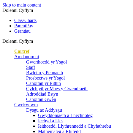
Skip to main content
Dolenni Cyflym
ClassCharts
ParentPay
Grantiau
Dolenni Cyflym
Cartref
Amdanom ni
Gwerthoedd yr Ysgol
Staff
Bwletin y Pennaeth
Prosbectws yr Ysgol
Canolfan yr Eithin
Cylchlythyr Maes y Gwendraeth
Adroddiad Estyn
Canolfan Gwên
Cwricwlwm
Dysgu ac Addysgu
Gwyddoniaeth a Thechnoleg
Iechyd a Lles
Ieithoedd, Llythrennedd a Chyfathrebu
Mathemateg a Rhifedd