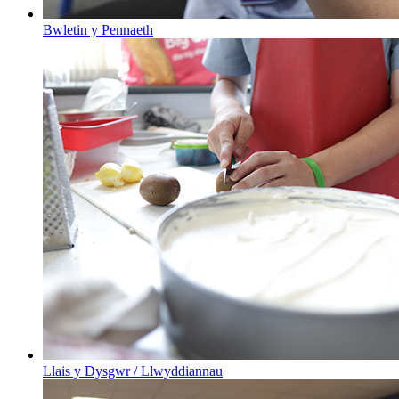
Bwletin y Pennaeth
Llais y Dysgwr / Llwyddiannau