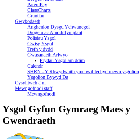
ParentPay
ClassCharts
Grantiau
Gwybodaeth
Anghenion Dysgu Ychwanegol
Diogelu ac Amddiffyn plant
Polisiau Ysgol
Gwisg Ysgol
Trefn y dydd
Gwasanaeth Arlwyo
Prydau Ysgol am ddim
Calendr
SHRN - Y Rhwydwaith ymchwil Iechyd mewn ysgolion
Ysgolion Bywyd Da
Cysylltwch â ni
Mewngofnodi staff
Mewngofnodi
Ysgol Gyfun Gymraeg Maes y
Gwendraeth