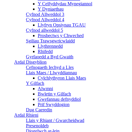
Y Celfyddydau Mynegiannol
Y Dyniaethau
Cyfnod Allweddol 3
Cyfnod Allweddol 4
Llyfryn Opsiynau TGAU
Cyfnod allweddol 5
Prosbectws y Chweched
Sgiliau Trawsgwricwlaidd
Llythrennedd
Rhifedd
Gyrfaoedd a Byd Gwaith
Ardal Disgyblion
Cefnogaeth Iechyd a Lles
Llais Maes / Llwyddiannau
Cylchlythyron Llais Maes
Y Gilfach
Alwmni
Bwletin y Gilfach
Gwefannau defnyddiol
Prif Swyddogion
Dug Caeredin
Ardal Rhieni
Llais y Rhiant / Gwarcheidwad
Presenoldeb
Diogelwch ar-lein